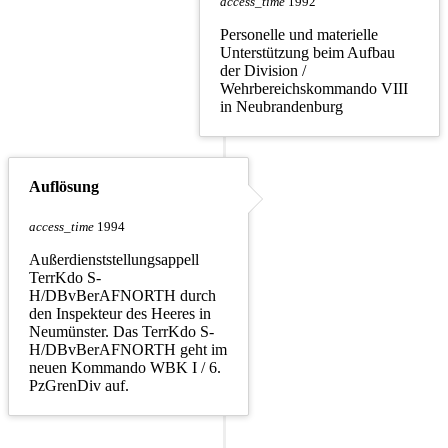
access_time
1992
Personelle und materielle
Unterstützung beim Aufbau
der Division /
Wehrbereichskommando VIII
in Neubrandenburg
Auflösung
access_time
1994
Außerdienststellungsappell
TerrKdo S-
H/DBvBerAFNORTH durch
den Inspekteur des Heeres in
Neumünster. Das TerrKdo S-
H/DBvBerAFNORTH geht im
neuen Kommando WBK I / 6.
PzGrenDiv auf.