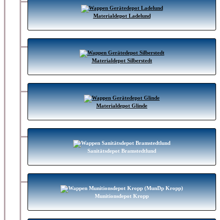
Materialdepot Ladelund
Materialdepot Silberstedt
Materialdepot Glinde
Sanitätsdepot Bramstedtlund
Munitionsdepot Kropp