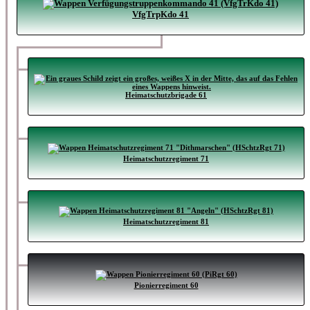
VfgTrpKdo 41
Heimatschutzbrigade 61
Heimatschutzregiment 71
Heimatschutzregiment 81
Pionierregiment 60