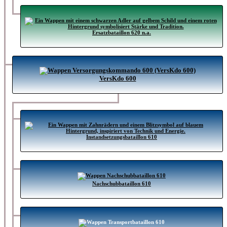
Ersatzbataillon 620 n.a.
VersKdo 600
Instandsetzungsbataillon 610
Nachschubbataillon 610