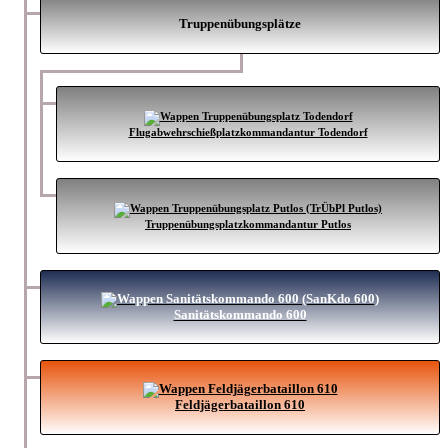
Truppenübungsplätze
Flugabwehrschießplatzkommandantur Todendorf
Truppenübungsplatzkommandantur Putlos
Sanitätskommando 600
Feldjägerbataillon 610