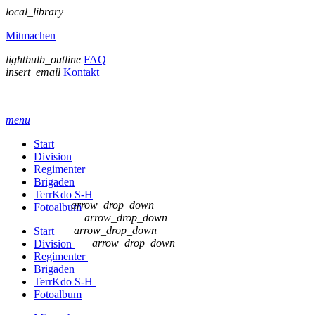
local_library
Mitmachen
lightbulb_outline
FAQ
insert_email
Kontakt
menu
Start
Division
Regimenter
Brigaden
TerrKdo S-H
arrow_drop_down
Fotoalbum
arrow_drop_down
arrow_drop_down
Start
arrow_drop_down
Division
Regimenter
Brigaden
TerrKdo S-H
Fotoalbum