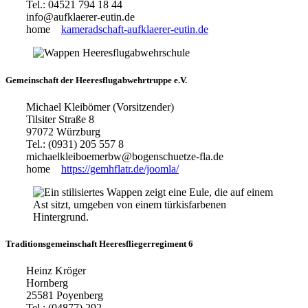
Tel.: 04521 794 18 44
info@aufklaerer-eutin.de
home
kameradschaft-aufklaerer-eutin.de
Gemeinschaft der Heeresflugabwehrtruppe e.V.
Michael Kleibömer (Vorsitzender)
Tilsiter Straße 8
97072 Würzburg
Tel.: (0931) 205 557 8
michaelkleiboemerbw@bogenschuetze-fla.de
home
https://gemhflatr.de/joomla/
Traditionsgemeinschaft Heeresfliegerregiment 6
Heinz Kröger
Hornberg
25581 Poyenberg
Tel.: (04877) 292