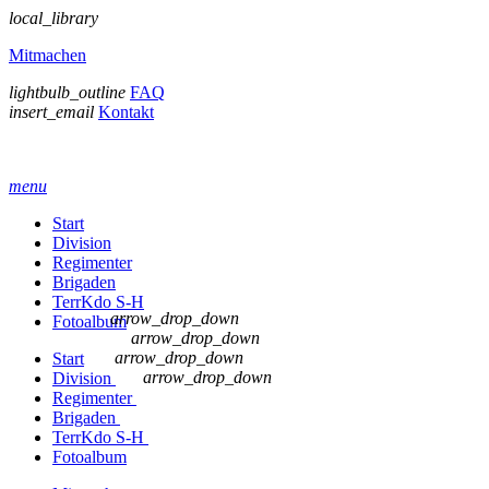
local_library
Mitmachen
lightbulb_outline
FAQ
insert_email
Kontakt
menu
Start
Division
Regimenter
Brigaden
TerrKdo S-H
arrow_drop_down
Fotoalbum
arrow_drop_down
arrow_drop_down
Start
arrow_drop_down
Division
Regimenter
Brigaden
TerrKdo S-H
Fotoalbum