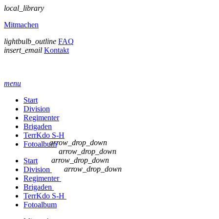
local_library
Mitmachen
lightbulb_outline
FAQ
insert_email
Kontakt
menu
Start
Division
Regimenter
Brigaden
TerrKdo S-H
arrow_drop_down
Fotoalbum
arrow_drop_down
arrow_drop_down
Start
arrow_drop_down
Division
Regimenter
Brigaden
TerrKdo S-H
Fotoalbum