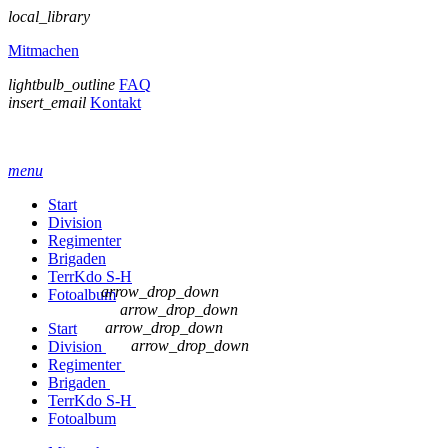
local_library
Mitmachen
lightbulb_outline
FAQ
insert_email
Kontakt
menu
Start
Division
Regimenter
Brigaden
TerrKdo S-H
arrow_drop_down
Fotoalbum
arrow_drop_down
arrow_drop_down
Start
arrow_drop_down
Division
Regimenter
Brigaden
TerrKdo S-H
Fotoalbum