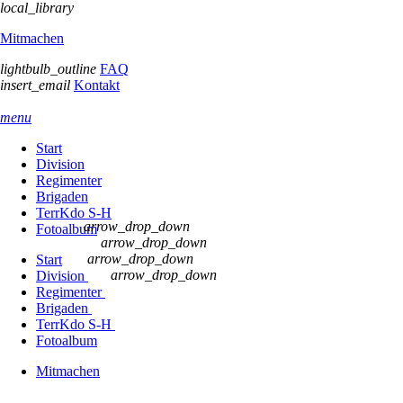
local_library
Mitmachen
lightbulb_outline
FAQ
insert_email
Kontakt
menu
Start
Division
Regimenter
Brigaden
TerrKdo S-H
arrow_drop_down
Fotoalbum
arrow_drop_down
arrow_drop_down
Start
arrow_drop_down
Division
Regimenter
Brigaden
TerrKdo S-H
Fotoalbum
Mitmachen