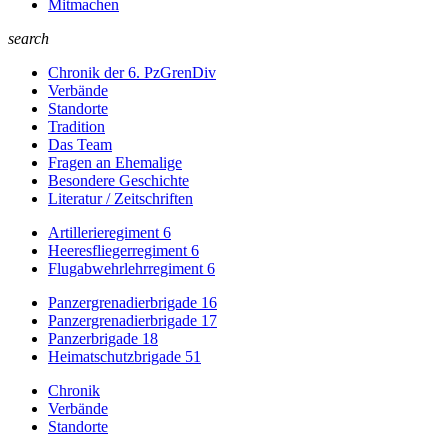
Mitmachen
search
Chronik der 6. PzGrenDiv
Verbände
Standorte
Tradition
Das Team
Fragen an Ehemalige
Besondere Geschichte
Literatur / Zeitschriften
Artillerieregiment 6
Heeresfliegerregiment 6
Flugabwehrlehrregiment 6
Panzergrenadierbrigade 16
Panzergrenadierbrigade 17
Panzerbrigade 18
Heimatschutzbrigade 51
Chronik
Verbände
Standorte