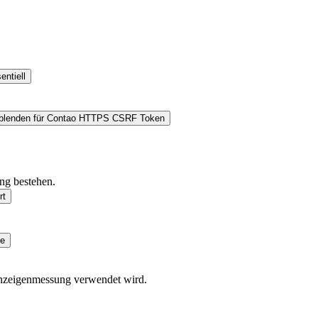
entiell
blenden
für Contao HTTPS CSRF Token
ung bestehen.
rt
se
nzeigenmessung verwendet wird.