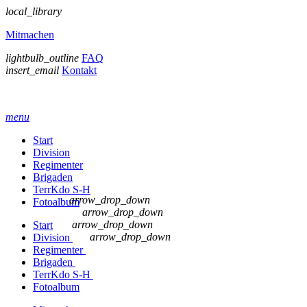
local_library
Mitmachen
lightbulb_outline
FAQ
insert_email
Kontakt
menu
Start
Division
Regimenter
Brigaden
TerrKdo S-H
arrow_drop_down
Fotoalbum
arrow_drop_down
arrow_drop_down
Start
arrow_drop_down
Division
Regimenter
Brigaden
TerrKdo S-H
Fotoalbum