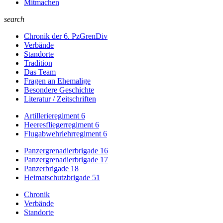
Mitmachen
search
Chronik der 6. PzGrenDiv
Verbände
Standorte
Tradition
Das Team
Fragen an Ehemalige
Besondere Geschichte
Literatur / Zeitschriften
Artillerieregiment 6
Heeresfliegerregiment 6
Flugabwehrlehrregiment 6
Panzergrenadierbrigade 16
Panzergrenadierbrigade 17
Panzerbrigade 18
Heimatschutzbrigade 51
Chronik
Verbände
Standorte