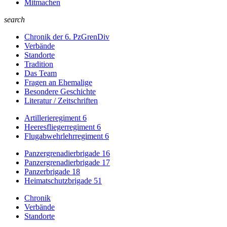
Mitmachen
search
Chronik der 6. PzGrenDiv
Verbände
Standorte
Tradition
Das Team
Fragen an Ehemalige
Besondere Geschichte
Literatur / Zeitschriften
Artillerieregiment 6
Heeresfliegerregiment 6
Flugabwehrlehrregiment 6
Panzergrenadierbrigade 16
Panzergrenadierbrigade 17
Panzerbrigade 18
Heimatschutzbrigade 51
Chronik
Verbände
Standorte