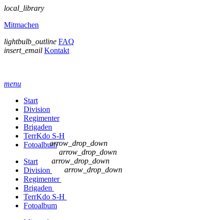
local_library
Mitmachen
lightbulb_outline
FAQ
insert_email
Kontakt
menu
Start
Division
Regimenter
Brigaden
TerrKdo S-H
arrow_drop_down
Fotoalbum
arrow_drop_down
arrow_drop_down
Start
arrow_drop_down
Division
Regimenter
Brigaden
TerrKdo S-H
Fotoalbum