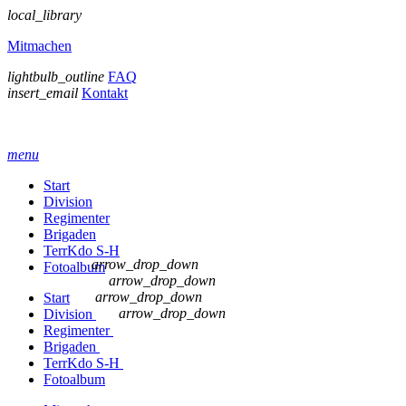
local_library
Mitmachen
lightbulb_outline
FAQ
insert_email
Kontakt
menu
Start
Division
Regimenter
Brigaden
TerrKdo S-H
arrow_drop_down
Fotoalbum
arrow_drop_down
arrow_drop_down
Start
arrow_drop_down
Division
Regimenter
Brigaden
TerrKdo S-H
Fotoalbum