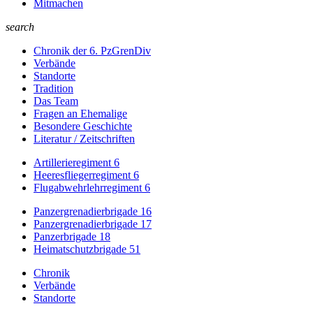
Mitmachen
search
Chronik der 6. PzGrenDiv
Verbände
Standorte
Tradition
Das Team
Fragen an Ehemalige
Besondere Geschichte
Literatur / Zeitschriften
Artillerieregiment 6
Heeresfliegerregiment 6
Flugabwehrlehrregiment 6
Panzergrenadierbrigade 16
Panzergrenadierbrigade 17
Panzerbrigade 18
Heimatschutzbrigade 51
Chronik
Verbände
Standorte