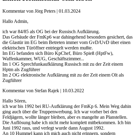
Kommentar von Jörg Peters |
01.03.2024
Hallo Admin,
ich war 84/85 als OG bei der Russisch Aufklärung.
Das Gebäude der FmKp6 war dahingehend besonders gesichert, das
die Glastür im EG beim Betreten immer vom GvD/UvD über einen
elektrischen Türöffner entriegelt werden mußte.
Im EG befanden sich Büro KpChef, Büro Spieß (HptFw),
Waffenkammer, WUG, Geschäftszimmer...
Im 1 OG Sprechfunkaufklärung Russisch mit zu der Zeit einem
Hptm als Zugführer
Im 2 OG elektronische Aufklärung mit zu der Zeit einem Olt als
Zugführer
Kommentar von Stefan Rajek |
10.03.2022
Hallo Sören,
ich war bis 1992 bei RU-Aufklärung der FmKp 6. Mein Weg dahin
ging auch über die Truppenwerbung. Ich war vorher bei den
Feldjägern, wollte länger bleiben, aber es mangelte an Planstellen.
Die Auflösung habe ich nicht mehr komplett mitbekommen. Ich bin
Juni 1992 raus, und verlegt wurde dann August 1992.
An 10 Hummel kann ich mich auch nicht erinnern, sondern