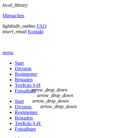
local_library
Mitmachen
lightbulb_outline
FAQ
insert_email
Kontakt
menu
Start
Division
Regimenter
Brigaden
TerrKdo S-H
arrow_drop_down
Fotoalbum
arrow_drop_down
arrow_drop_down
Start
arrow_drop_down
Division
Regimenter
Brigaden
TerrKdo S-H
Fotoalbum