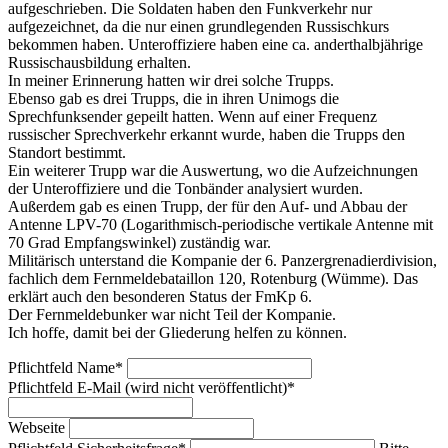
aufgeschrieben. Die Soldaten haben den Funkverkehr nur
aufgezeichnet, da die nur einen grundlegenden Russischkurs
bekommen haben. Unteroffiziere haben eine ca. anderthalbjährige
Russischausbildung erhalten.
In meiner Erinnerung hatten wir drei solche Trupps.
Ebenso gab es drei Trupps, die in ihren Unimogs die
Sprechfunksender gepeilt hatten. Wenn auf einer Frequenz
russischer Sprechverkehr erkannt wurde, haben die Trupps den
Standort bestimmt.
Ein weiterer Trupp war die Auswertung, wo die Aufzeichnungen
der Unteroffiziere und die Tonbänder analysiert wurden.
Außerdem gab es einen Trupp, der für den Auf- und Abbau der
Antenne LPV-70 (Logarithmisch-periodische vertikale Antenne mit
70 Grad Empfangswinkel) zuständig war.
Militärisch unterstand die Kompanie der 6. Panzergrenadierdivision,
fachlich dem Fernmeldebataillon 120, Rotenburg (Wümme). Das
erklärt auch den besonderen Status der FmKp 6.
Der Fernmeldebunker war nicht Teil der Kompanie.
Ich hoffe, damit bei der Gliederung helfen zu können.
Pflichtfeld
Name
*
Pflichtfeld
E-Mail (wird nicht veröffentlicht)
*
Webseite