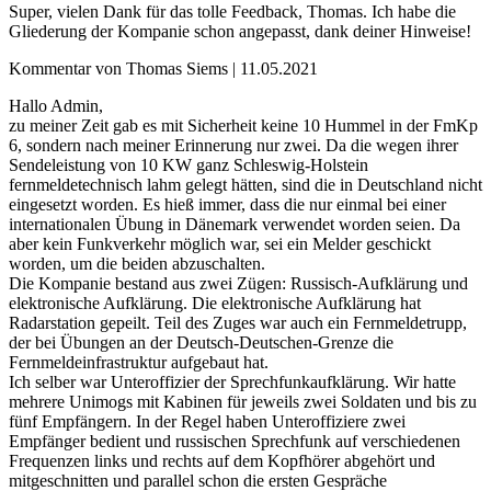
Super, vielen Dank für das tolle Feedback, Thomas. Ich habe die
Gliederung der Kompanie schon angepasst, dank deiner Hinweise!
Kommentar von Thomas Siems |
11.05.2021
Hallo Admin,
zu meiner Zeit gab es mit Sicherheit keine 10 Hummel in der FmKp
6, sondern nach meiner Erinnerung nur zwei. Da die wegen ihrer
Sendeleistung von 10 KW ganz Schleswig-Holstein
fernmeldetechnisch lahm gelegt hätten, sind die in Deutschland nicht
eingesetzt worden. Es hieß immer, dass die nur einmal bei einer
internationalen Übung in Dänemark verwendet worden seien. Da
aber kein Funkverkehr möglich war, sei ein Melder geschickt
worden, um die beiden abzuschalten.
Die Kompanie bestand aus zwei Zügen: Russisch-Aufklärung und
elektronische Aufklärung. Die elektronische Aufklärung hat
Radarstation gepeilt. Teil des Zuges war auch ein Fernmeldetrupp,
der bei Übungen an der Deutsch-Deutschen-Grenze die
Fernmeldeinfrastruktur aufgebaut hat.
Ich selber war Unteroffizier der Sprechfunkaufklärung. Wir hatte
mehrere Unimogs mit Kabinen für jeweils zwei Soldaten und bis zu
fünf Empfängern. In der Regel haben Unteroffiziere zwei
Empfänger bedient und russischen Sprechfunk auf verschiedenen
Frequenzen links und rechts auf dem Kopfhörer abgehört und
mitgeschnitten und parallel schon die ersten Gespräche