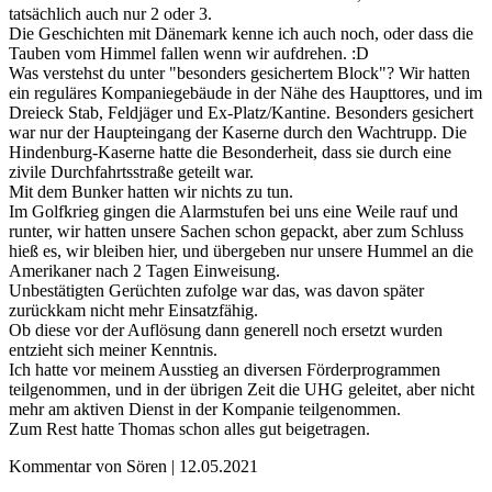
tatsächlich auch nur 2 oder 3.
Die Geschichten mit Dänemark kenne ich auch noch, oder dass die
Tauben vom Himmel fallen wenn wir aufdrehen. :D
Was verstehst du unter "besonders gesichertem Block"? Wir hatten
ein reguläres Kompaniegebäude in der Nähe des Haupttores, und im
Dreieck Stab, Feldjäger und Ex-Platz/Kantine. Besonders gesichert
war nur der Haupteingang der Kaserne durch den Wachtrupp. Die
Hindenburg-Kaserne hatte die Besonderheit, dass sie durch eine
zivile Durchfahrtsstraße geteilt war.
Mit dem Bunker hatten wir nichts zu tun.
Im Golfkrieg gingen die Alarmstufen bei uns eine Weile rauf und
runter, wir hatten unsere Sachen schon gepackt, aber zum Schluss
hieß es, wir bleiben hier, und übergeben nur unsere Hummel an die
Amerikaner nach 2 Tagen Einweisung.
Unbestätigten Gerüchten zufolge war das, was davon später
zurückkam nicht mehr Einsatzfähig.
Ob diese vor der Auflösung dann generell noch ersetzt wurden
entzieht sich meiner Kenntnis.
Ich hatte vor meinem Ausstieg an diversen Förderprogrammen
teilgenommen, und in der übrigen Zeit die UHG geleitet, aber nicht
mehr am aktiven Dienst in der Kompanie teilgenommen.
Zum Rest hatte Thomas schon alles gut beigetragen.
Kommentar von Sören |
12.05.2021